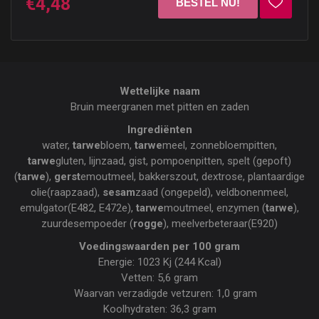
€4,48
Wettelijke naam
Bruin meergranen met pitten en zaden
Ingrediënten
water,
tarwe
bloem,
tarwe
meel, zonnebloempitten,
tarwe
gluten, lijnzaad, gist, pompoenpitten, spelt (gepoft)
(
tarwe
),
gerst
emoutmeel, bakkerszout, dextrose, plantaardige
olie(raapzaad),
sesam
zaad (ongepeld), veldbonenmeel,
emulgator(E482, E472e),
tarwe
moutmeel, enzymen (
tarwe
),
zuurdesempoeder (
rogge
), meelverbeteraar(E920)
Voedingswaarden per 100 gram
Energie: 1023 Kj (244 Kcal)
Vetten: 5,6 gram
Waarvan verzadigde vetzuren: 1,0 gram
Koolhydraten: 36,3 gram