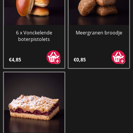
6 x Vonckelende
Meergranen broodje
boterpistolets
€4,85
€0,85