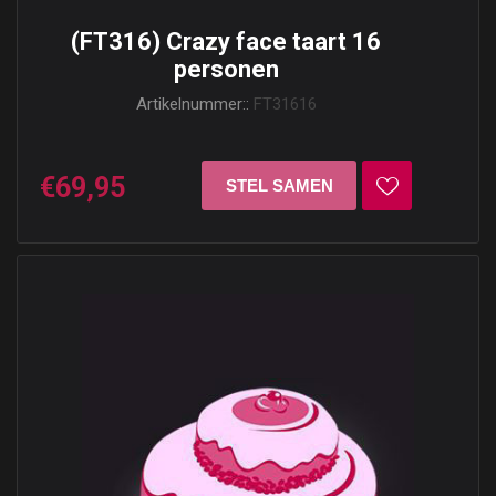
(FT316) Crazy face taart 16
personen
Artikelnummer::
FT31616
€69,95