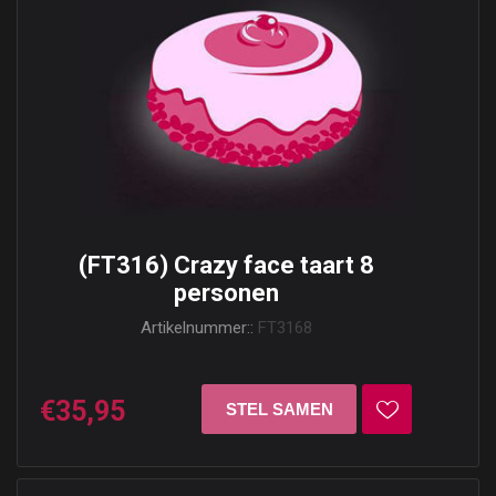
(FT316) Crazy face taart 8
personen
Artikelnummer::
FT3168
€35,95