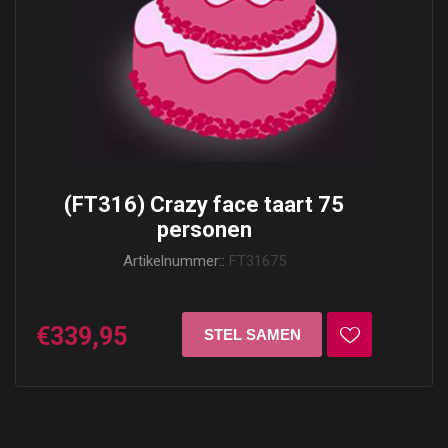
(FT316) Crazy face taart 75
personen
Artikelnummer::
FT31675
€339,95