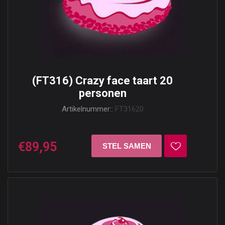
(FT316) Crazy face taart 20
personen
Artikelnummer::
FT31620
€89,95