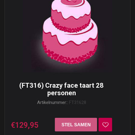
(FT316) Crazy face taart 28
personen
Artikelnummer::
FT31628
€129,95