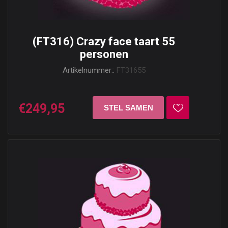
(FT316) Crazy face taart 55
personen
Artikelnummer::
FT31655
€249,95