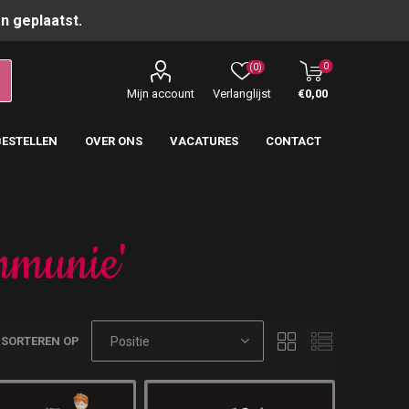
n geplaatst.
0
(0)
Mijn account
Verlanglijst
€0,00
BESTELLEN
OVER ONS
VACATURES
CONTACT
mmunie'
SORTEREN OP