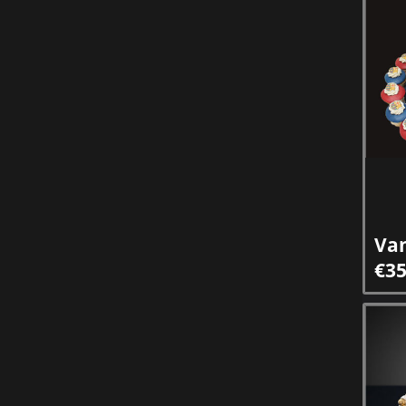
Va
€35