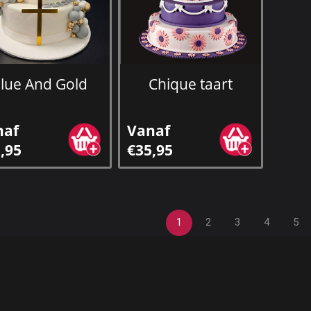
lue And Gold
Chique taart
naf
Vanaf
,95
€35,95
1
2
3
4
5