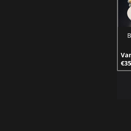
B
Va
€35