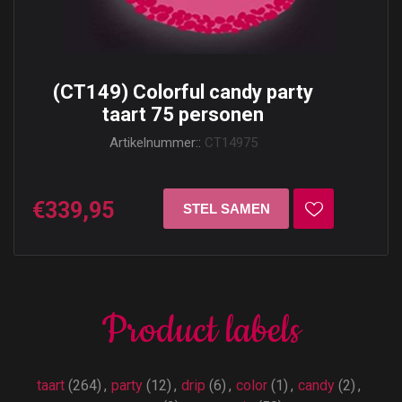
(CT149) Colorful candy party
taart 75 personen
Artikelnummer::
CT14975
€339,95
Product labels
taart
(264)
,
party
(12)
,
drip
(6)
,
color
(1)
,
candy
(2)
,