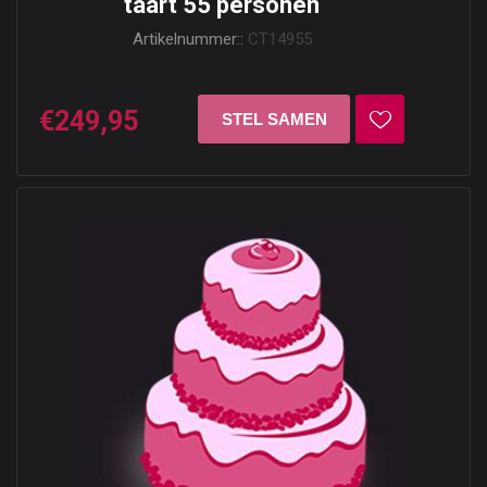
taart 55 personen
Artikelnummer::
CT14955
€249,95