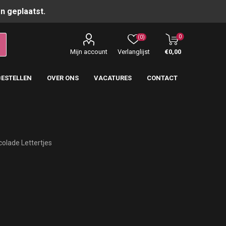
n geplaatst.
0
(0)
Mijn account
Verlanglijst
€0,00
BESTELLEN
OVER ONS
VACATURES
CONTACT
olade Lettertjes