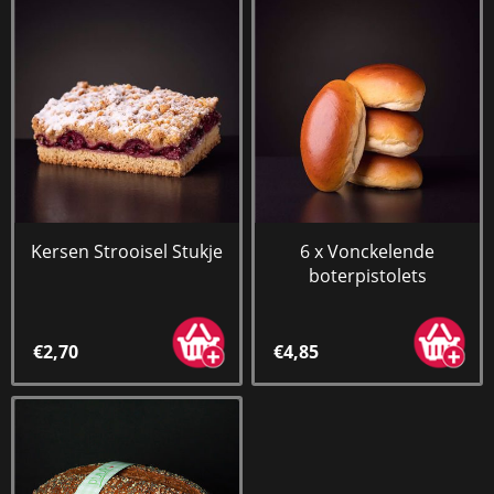
Kersen Strooisel Stukje
6 x Vonckelende
boterpistolets
€2,70
€4,85