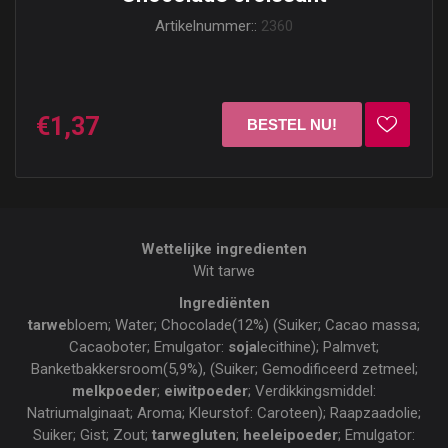
Artikelnummer::
2360
€1,37
Wettelijke ingredienten
Wit tarwe
Ingrediënten
tarwe
bloem; Water; Chocolade(12%) (Suiker; Cacao massa;
Cacaoboter; Emulgator:
soja
lecithine); Palmvet;
Banketbakkersroom(5,9%), (Suiker; Gemodificeerd zetmeel;
melkpoeder
;
eiwitpoeder
; Verdikkingsmiddel:
Natriumalginaat; Aroma; Kleurstof: Caroteen); Raapzaadolie;
Suiker; Gist; Zout;
tarwegluten
;
heeleipoeder
; Emulgator: