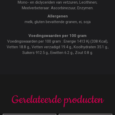
Mono- en diclyceriden van vetzuren, Lecithinen;
Meelverbeteraar: Ascorbinezuur; Enzymen.
Allergenen
melk, gluten bevattende granen, ei, soja
Voedingswaarden per 100 gram
Voedingswaarden per 100 gram : Energie 1413 Kj (338 Kcal),
Vetten 18.8 g., Vetten verzadigd 19.4 g., Koolhydraten 35.1 g.,
Suikers 912.5 g., Eiwitten 6.2 g., Zout 0.8 g.
Gerelateerde producten