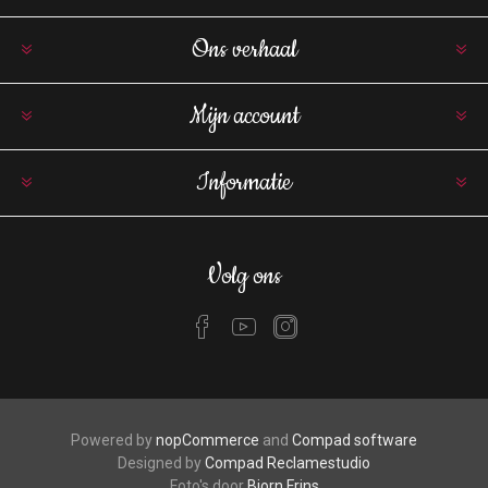
Ons verhaal
Mijn account
Informatie
Volg ons
Powered by
nopCommerce
and
Compad software
Designed by
Compad Reclamestudio
Foto's door
Bjorn Frins