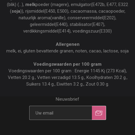
(blik) (...),
melk
poeder (magere), emulgator(E472b, E477, E322
(
soja
)), rijsmiddel(E450, E500), cacaomassa, cacaopoeder,
natuurlijk aroma(vanille), conserveermiddel(E202),
geleermiddel(E440), stabilisator(E407),
verdikkingsmiddel(E414), voedingszuur(E330)
Allergenen
melk, ei, gluten bevattende granen, noten, cacao, lactose, soja
Voedingswaarden per 100 gram
Voedingswaarden per 100 gram : Energie 1145 Kj (273 Kcal),
Vetten 20.2 g., Vetten verzadigd 13.5 g., Koolhydraten 20.2 g.,
Suikers 13.4 g., Eiwitten 3.2 g., Zout 0.30 g.
Nieuwsbrief