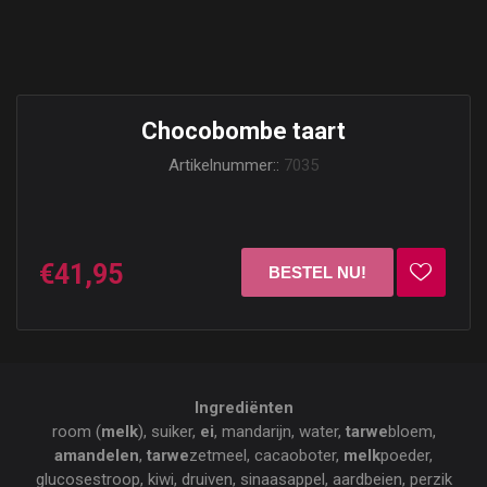
Chocobombe taart
Artikelnummer::
7035
€41,95
Ingrediënten
room (
melk
), suiker,
ei
, mandarijn, water,
tarwe
bloem,
amandelen
,
tarwe
zetmeel, cacaoboter,
melk
poeder,
glucosestroop, kiwi, druiven, sinaasappel, aardbeien, perzik