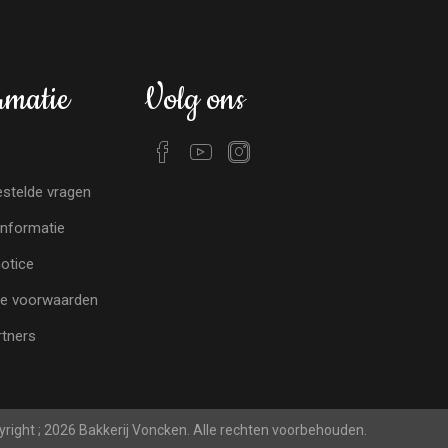
rmatie
Volg ons
stelde vragen
nformatie
notice
e voorwaarden
tners
right ; 2026 Bakkerij Voncken. Alle rechten voorbehouden.