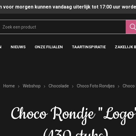
n voor morgen kunnen vandaag uiterlijk tot 17:00 uur worde
N
NIEUWS
ONZE FILIALEN
TAARTINSPIRATIE
ZAKELIJK 
Home
Webshop
Chocolade
Choco Foto Rondjes
Choco 
Choco Rondje "Logo