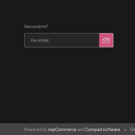
Nieuwsbrief
Powered by
nopCommerce
and
Compad software
De