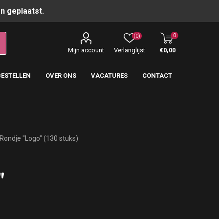
n geplaatst.
0
(0)
Mijn account
Verlanglijst
€0,00
BESTELLEN
OVER ONS
VACATURES
CONTACT
Rondje "Logo" (130 stuks)
"