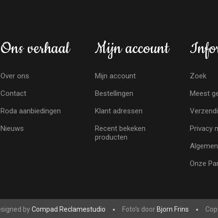
Ons verhaal
Mijn account
Info
Over ons
Mijn account
Zoek
Contact
Bestellingen
Meest ge
Roda aanbiedingen
Klant adressen
Verzendi
Nieuws
Recent bekeken
Privacy 
producten
Algemen
Onze Par
signed by
Compad Reclamestudio
Foto's door
Bjorn Frins
Copy