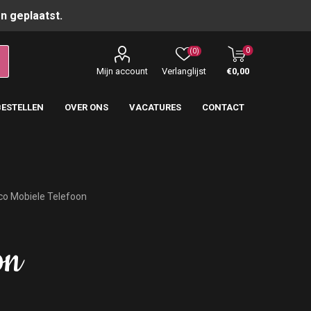
n geplaatst.
0
(0)
Mijn account
Verlanglijst
€0,00
BESTELLEN
OVER ONS
VACATURES
CONTACT
o Mobiele Telefoon
on