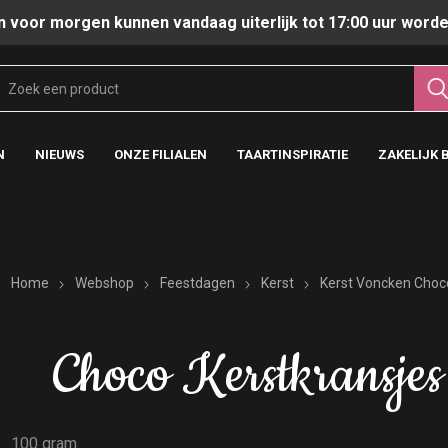
n voor morgen kunnen vandaag uiterlijk tot 17:00 uur worde
N
NIEUWS
ONZE FILIALEN
TAARTINSPIRATIE
ZAKELIJK 
Home
Webshop
Feestdagen
Kerst
Kerst Voncken Choc
Choco Kerstkransjes
100 gram