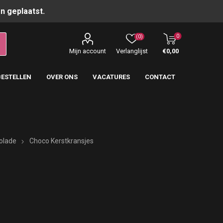
n geplaatst.
0
(0)
Mijn account
Verlanglijst
€0,00
BESTELLEN
OVER ONS
VACATURES
CONTACT
olade
Choco Kerstkransjes