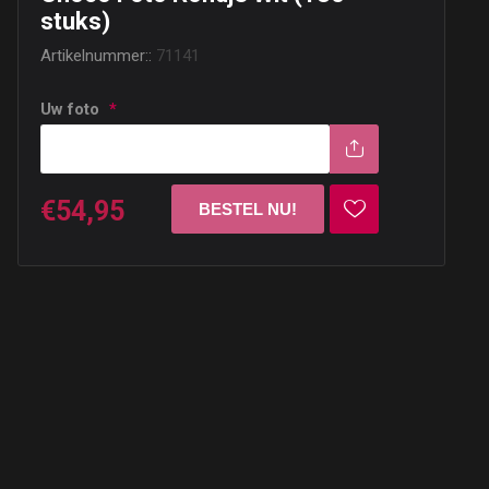
stuks)
Artikelnummer::
71141
Uw foto
*
€54,95