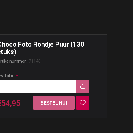
.
Choco Foto Rondje Puur (130
stuks)
rtikelnummer::
71140
w foto
*
€54,95