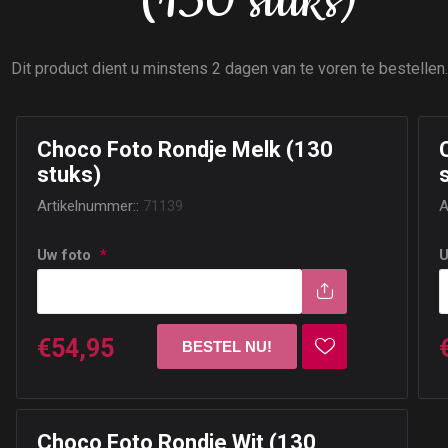
(130 stuks)
Dit product dient u minstens 2 dagen van te voren te bestellen
Choco Foto Rondje Melk (130
stuks)
Artikelnummer::
71139
A
Uw foto
*
U
€54,95
Choco Foto Rondje Wit (130