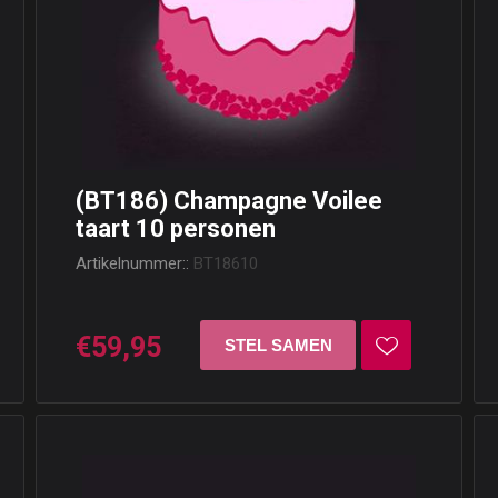
(BT186) Champagne Voilee
taart 10 personen
Artikelnummer::
BT18610
€59,95