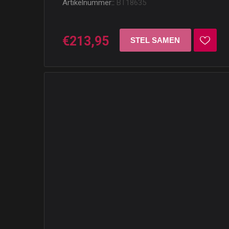
Artikelnummer::
BT18635
€213,95