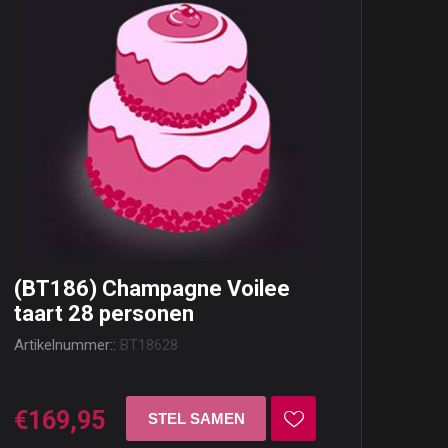
(BT186) Champagne Voilee
taart 28 personen
Artikelnummer::
BT18628
€169,95