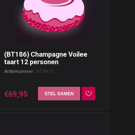
(BT186) Champagne Voilee
taart 12 personen
Artikelnummer::
BT18612
€69,95