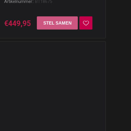
Artikelnummer::
BT18675
€449,95