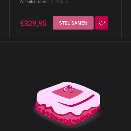
Artikelnummer::
BT18655
€329,95