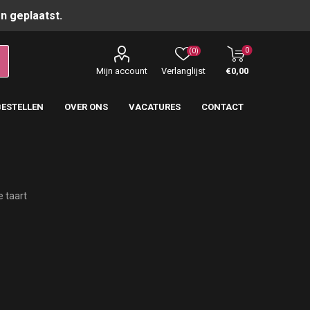
n geplaatst.
0
(0)
Mijn account
Verlanglijst
€0,00
BESTELLEN
OVER ONS
VACATURES
CONTACT
 taart