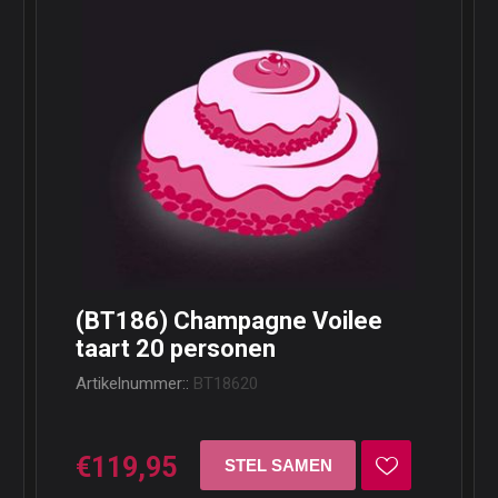
(BT186) Champagne Voilee
taart 20 personen
Artikelnummer::
BT18620
€119,95