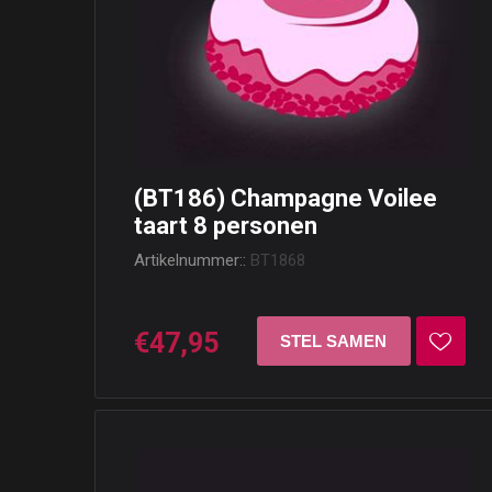
(BT186) Champagne Voilee
taart 8 personen
Artikelnummer::
BT1868
€47,95