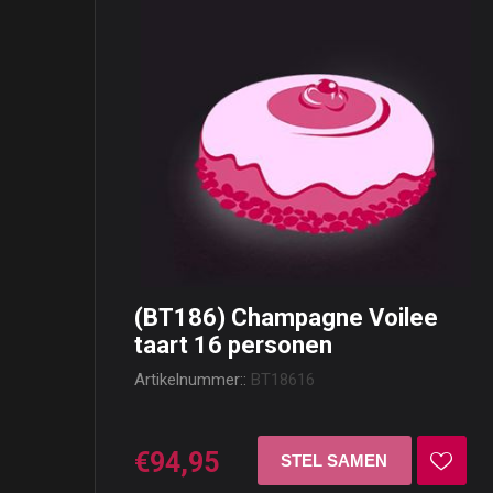
(BT186) Champagne Voilee
taart 16 personen
Artikelnummer::
BT18616
€94,95