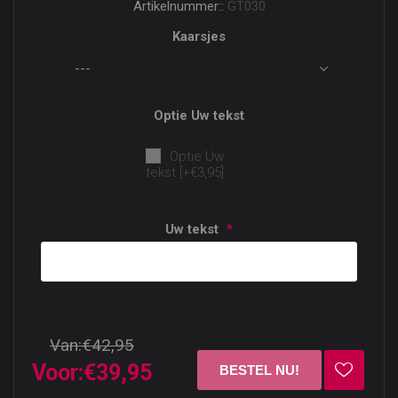
Artikelnummer::
GT030
Kaarsjes
Optie Uw tekst
Optie Uw
tekst [+€3,95]
Uw tekst
*
Van:
€42,95
Voor:
€39,95