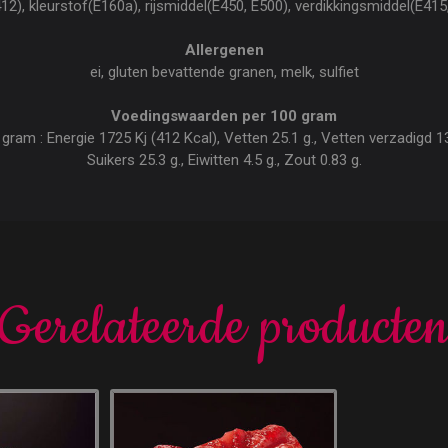
2), kleurstof(E160a), rijsmiddel(E450, E500), verdikkingsmiddel(E415
Allergenen
ei, gluten bevattende granen, melk, sulfiet
Voedingswaarden per 100 gram
am : Energie 1725 Kj (412 Kcal), Vetten 25.1 g., Vetten verzadigd 13.
Suikers 25.3 g., Eiwitten 4.5 g., Zout 0.83 g.
Gerelateerde producte