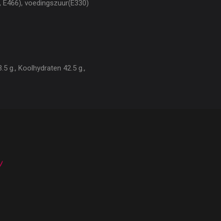
, E466), voedingszuur(E330)
5 g., Koolhydraten 42.5 g.,
n