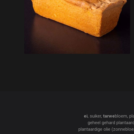
ei
, suiker,
tarwe
bloem, pl
geheel gehard plantaard
plantaardige olie (zonneblo