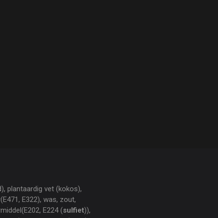
), plantaardig vet (kokos),
(E471, E322), was, zout,
middel(E202, E224 (
sulfiet
)),