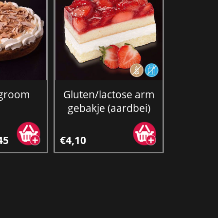
lagroom
Gluten/lactose arm
gebakje (aardbei)
45
€4,10