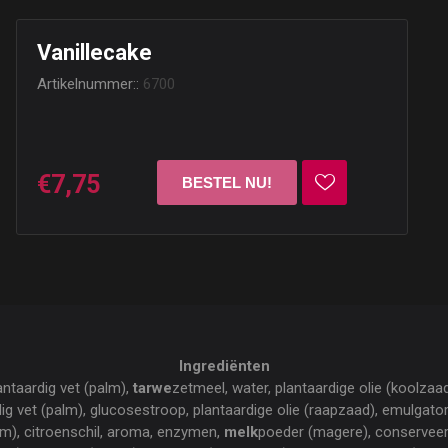
Vanillecake
Artikelnummer::
6700
€7,75
Ingrediënten
antaardig vet (palm),
tarwe
zetmeel, water, plantaardige olie (koolzaad
ig vet (palm), glucosestroop, plantaardige olie (raapzaad), emulgator
em), citroenschil, aroma, enzymen,
melk
poeder (magere), conserveer