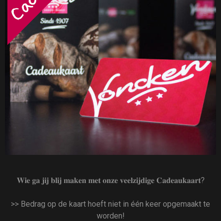
𝐖𝐢𝐞 𝐠𝐚 𝐣𝐢𝐣 𝐛𝐥𝐢𝐣 𝐦𝐚𝐤𝐞𝐧 𝐦𝐞𝐭 𝐨𝐧𝐳𝐞 𝐯𝐞𝐞𝐥𝐳𝐢𝐣𝐝𝐢𝐠𝐞 𝐂𝐚𝐝𝐞𝐚𝐮𝐤𝐚𝐚𝐫𝐭?
>> Bedrag op de kaart hoeft niet in één keer opgemaakt te
worden!