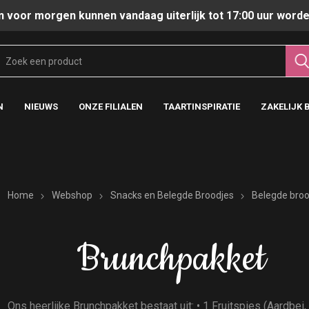
n voor morgen kunnen vandaag uiterlijk tot 17:00 uur worde
N
NIEUWS
ONZE FILIALEN
TAARTINSPIRATIE
ZAKELIJK 
Home
Webshop
Snacks en Belegde Broodjes
Belegde broo
Brunchpakket
Ons heerlijke Brunchpakket bestaat uit: • 1 Fruitspies (Aardbei,