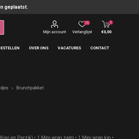
n geplaatst.
0
(0)
Mijn account
Verlanglijst
€0,00
BESTELLEN
OVER ONS
VACATURES
CONTACT
djes
Brunchpakket
 Kiwi en Perzik) • 1 Mini wrap zalm • 1 Mini wrap kip •