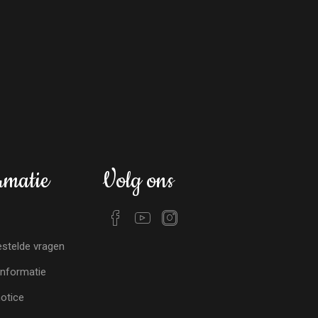
rmatie
Volg ons
stelde vragen
nformatie
notice