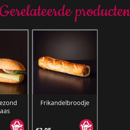
Gerelateerde producte
gezond
Frikandelbroodje
kaas
€3,05