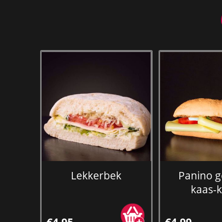
Lekkerbek
Panino 
kaas-
€4,95
€4,99