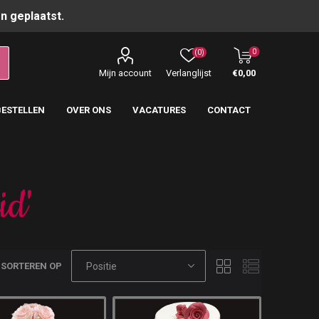
n geplaatst.
0
(0)
Mijn account
Verlanglijst
€0,00
BESTELLEN
OVER ONS
VACATURES
CONTACT
id'
SORTEREN OP