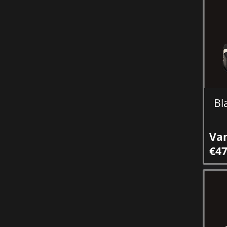
Bl
Va
€47