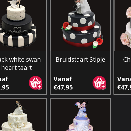
ack white swan
Bruidstaart Stipje
Ch
heart taart
naf
Vanaf
Van
,95
€47,95
€47,