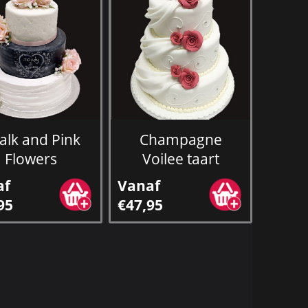
alk and Pink
Champagne
Flowers
Voilee taart
af
Vanaf
95
€47,95