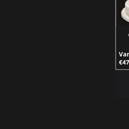
Va
€47