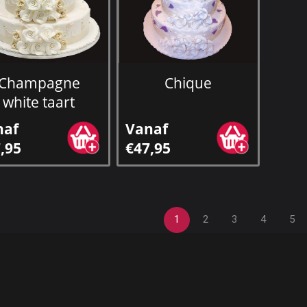
Champagne
Chique
white taart
naf
Vanaf
,95
€47,95
1
2
3
4
5