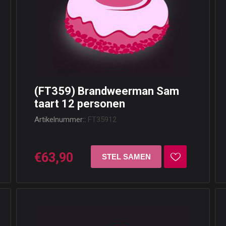
(FT359) Brandweerman Sam
taart 12 personen
Artikelnummer::
FT35912
€63,90