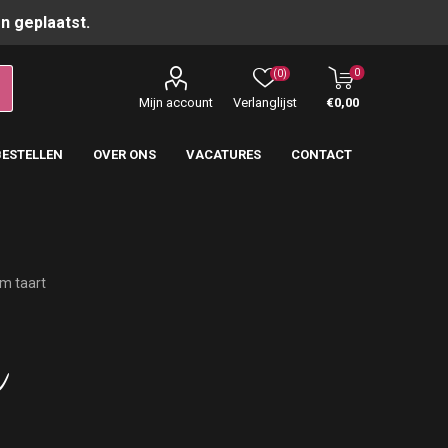
n geplaatst.
0
(0)
Mijn account
Verlanglijst
€0,00
BESTELLEN
OVER ONS
VACATURES
CONTACT
m taart
m