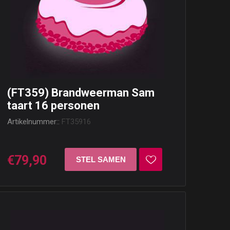
(FT359) Brandweerman Sam
taart 16 personen
Artikelnummer::
FT35916
€79,90