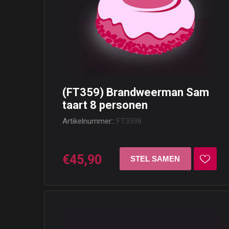
(FT359) Brandweerman Sam
taart 8 personen
Artikelnummer::
FT3598
€45,90