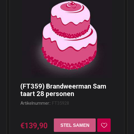
(FT359) Brandweerman Sam
taart 28 personen
Artikelnummer::
FT35928
€139,90