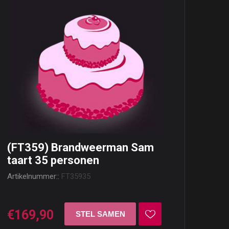
(FT359) Brandweerman Sam
taart 35 personen
Artikelnummer::
FT35935
€169,90