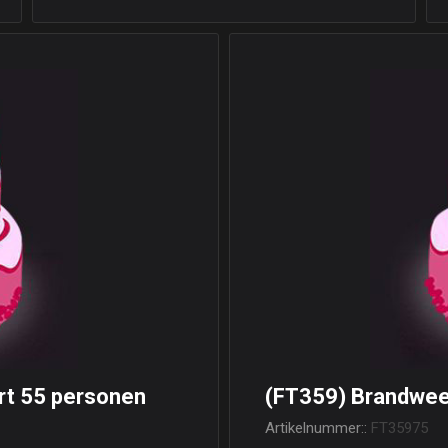
t 55 personen
(FT359) Brandwee
Artikelnummer::
FT35975