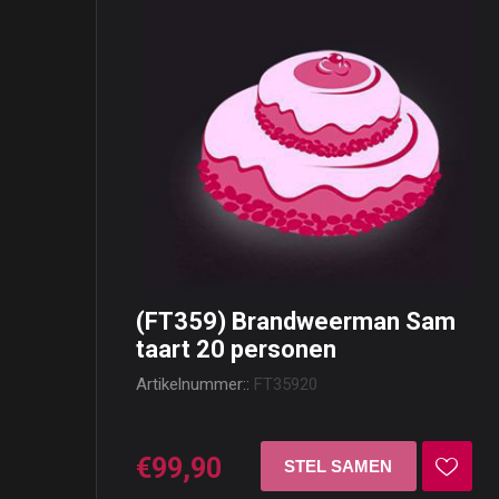
(FT359) Brandweerman Sam
taart 20 personen
Artikelnummer::
FT35920
€99,90