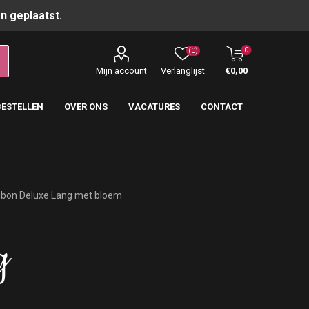
n geplaatst.
0
(0)
Mijn account
Verlanglijst
€0,00
BESTELLEN
OVER ONS
VACATURES
CONTACT
bon Deluxe Lang met bloem
g