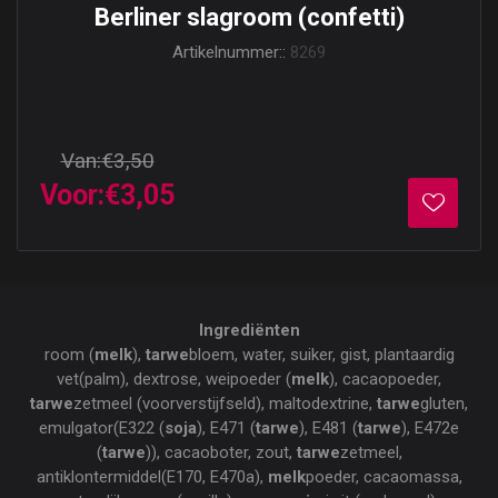
Berliner slagroom (confetti)
Artikelnummer::
8269
Van:
€3,50
Voor:
€3,05
Ingrediënten
room (
melk
),
tarwe
bloem, water, suiker, gist, plantaardig
vet(palm), dextrose, weipoeder (
melk
), cacaopoeder,
tarwe
zetmeel (voorverstijfseld), maltodextrine,
tarwe
gluten,
emulgator(E322 (
soja
), E471 (
tarwe
), E481 (
tarwe
), E472e
(
tarwe
)), cacaoboter, zout,
tarwe
zetmeel,
antiklontermiddel(E170, E470a),
melk
poeder, cacaomassa,