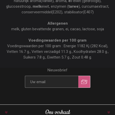
natuurlijk aroma(vanille), aroma,
ei
-eiwit (gedroogd),
glucosestroop,
melk
eiwit, enzymen (
tarwe
), curcumaextract,
conserveermiddel(E202), stabilisator(E407)
Allergenen
melk, gluten bevattende granen, ei, cacao, lactose, soja
Voedingswaarden per 100 gram
Voedingswaarden per 100 gram : Energie 1182 Kj (282 Kcal),
Vetten 16.7 g., Vetten verzadigd 11.3 g., Koolhydraten 28.0 g.,
Suikers 7.8 g., Eiwitten 5.7 g., Zout 0.48 g.
Nieuwsbrief
Ons verhaal