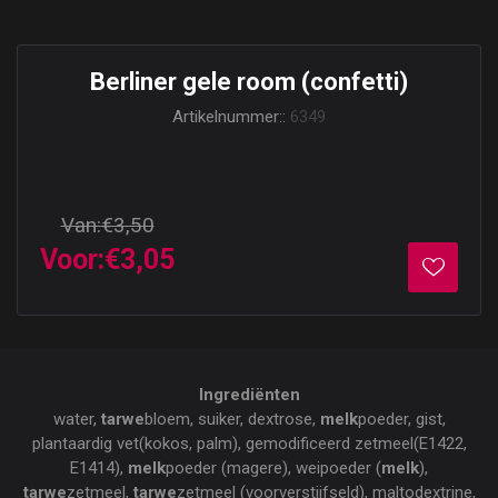
Berliner gele room (confetti)
Artikelnummer::
6349
Van:
€3,50
Voor:
€3,05
Ingrediënten
water,
tarwe
bloem, suiker, dextrose,
melk
poeder, gist,
plantaardig vet(kokos, palm), gemodificeerd zetmeel(E1422,
E1414),
melk
poeder (magere), weipoeder (
melk
),
tarwe
zetmeel,
tarwe
zetmeel (voorverstijfseld), maltodextrine,