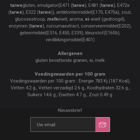
tarwe
gluten, emulgator(E471 (
tarwe
), E481 (
tarwe
), E472e
(
tarwe
), E322 (
tarwe
)), antiklontermiddel(E170, E470a), zout,
glucosestroop,
melk
eiwit, aroma,
ei
-eiwit (gedroogd),
enzymen (
tarwe
), curcumaextract, conserveermiddel(E202),
geleermiddel(E516, E450, E339), kleurstof(E160b),
verdikkingsmiddel(E401)
Allergenen
gluten bevattende granen, ei, melk
Voedingswaarden per 100 gram
Voedingswaarden per 100 gram : Energie 783 Kj (187 Kcal),
Vetten 4.2 g., Vetten verzadigd 2.6 g., Koolhydraten 32.6 g.,
Suikers 14.6 g., Eiwitten 4.7 g., Zout 0.49 g.
Nieuwsbrief