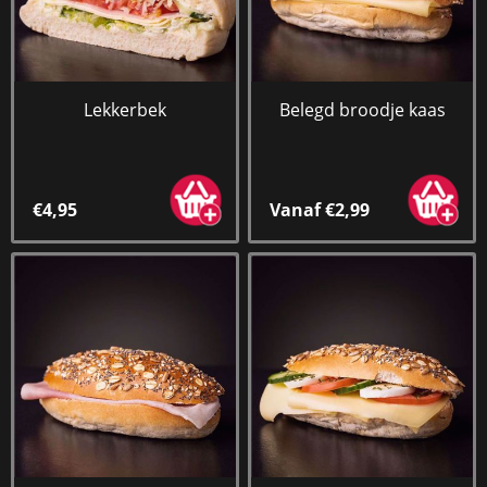
Lekkerbek
Belegd broodje kaas
€4,95
Vanaf €2,99