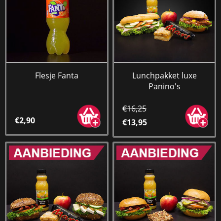
Flesje Fanta
Lunchpakket luxe
Panino's
€16,25
€2,90
€13,95