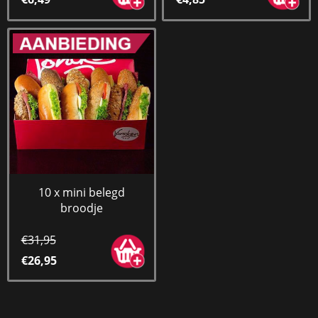
10 x mini belegd
broodje
€31,95
€26,95