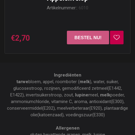
Artikelnummer::
6010
€2,70
Ingrediënten
tarwe
bloem, appel, roomboter (
melk
), water, suiker,
glucosestroop, rozijnen, gemodificeerd zetmeel(E1442,
E1422), invertsuikerstroop, zout,
lupine
meel,
melk
poeder,
ammoniumchloride, vitamine C, aroma, antioxidant(E300),
conserveermiddel(E202), meelverbeteraar(E920), plantaardige
olie(katoenzaad), voedingszuur(E330)
Allergenen
gluten bevattende granen, melk, lupine