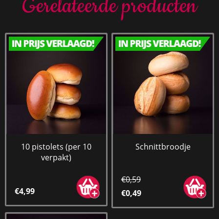
Gerelateerde producten
10 pistolets (per 10
Schnittbroodje
verpakt)
€0,59
€4,99
€0,49