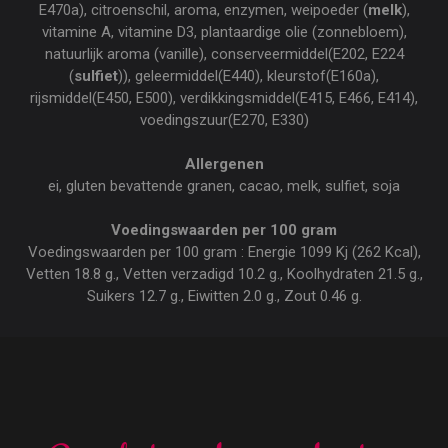
E470a), citroenschil, aroma, enzymen, weipoeder (
melk
),
vitamine A, vitamine D3, plantaardige olie (zonnebloem),
natuurlijk aroma (vanille), conserveermiddel(E202, E224
(
sulfiet
)), geleermiddel(E440), kleurstof(E160a),
rijsmiddel(E450, E500), verdikkingsmiddel(E415, E466, E414),
voedingszuur(E270, E330)
Allergenen
ei, gluten bevattende granen, cacao, melk, sulfiet, soja
Voedingswaarden per 100 gram
Voedingswaarden per 100 gram : Energie 1099 Kj (262 Kcal),
Vetten 18.8 g., Vetten verzadigd 10.2 g., Koolhydraten 21.5 g.,
Suikers 12.7 g., Eiwitten 2.0 g., Zout 0.46 g.