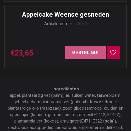
Appelcake Weense gesneden
Artikelnummer::
55160
€23,65
Ingrediënten
appel, plantaardig vet (palm),
ei
, suiker, water,
tarwe
bloem,
geheel gehard plantaardig vet (palmpit),
tarwe
zetmeel,
plantaardige olie (raapzaad), zout, glucosestroop, kruiden en
specerijen (kaneel), gemodificeerd zetmeel(E1412, E1422),
plantaardig vet (kokos), emulgator(E471, E322 (
soja
)),
dextrose, cacaopoeder, cacaoboter, antiklontermiddel(E170,