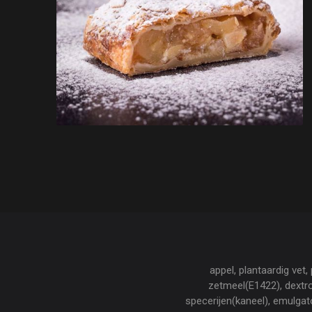
appel, plantaardig vet,
zetmeel(E1422), dextro
specerijen(kaneel), emulgato