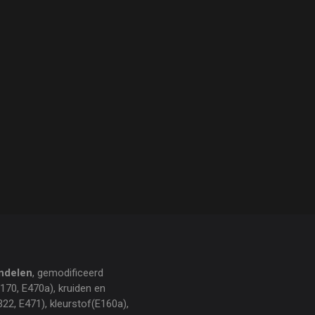
ndelen
, gemodificeerd
170, E470a), kruiden en
322, E471), kleurstof(E160a),