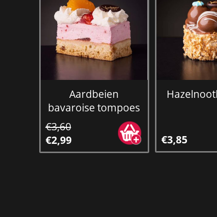
Aardbeien
Hazelnoo
bavaroise tompoes
€3,60
€3,85
€2,99