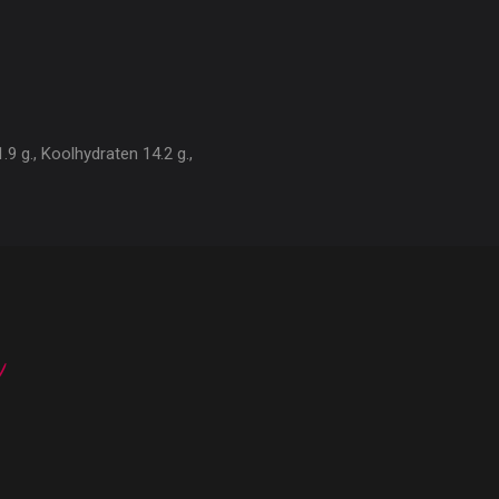
9 g., Koolhydraten 14.2 g.,
n