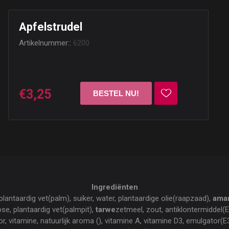
Apfelstrudel
Artikelnummer::
6200
€3,25
Ingrediënten
 plantaardig vet(palm), suiker, water, plantaardige olie(raapzaad),
ama
se, plantaardig vet(palmpit),
tarwe
zetmeel, zout, antiklontermiddel(E
r, vitamine, natuurlijk aroma (), vitamine A, vitamine D3, emulgator(E