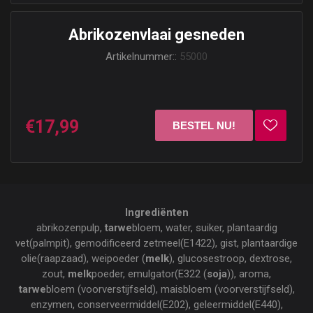
Abrikozenvlaai gesneden
Artikelnummer::
55000
€17,99
Ingrediënten
abrikozenpulp,
tarwe
bloem, water, suiker, plantaardig
vet(palmpit), gemodificeerd zetmeel(E1422), gist, plantaardige
olie(raapzaad), weipoeder (
melk
), glucosestroop, dextrose,
zout,
melk
poeder, emulgator(E322 (
soja
)), aroma,
tarwe
bloem (voorverstijfseld), maisbloem (voorverstijfseld),
enzymen, conserveermiddel(E202), geleermiddel(E440),