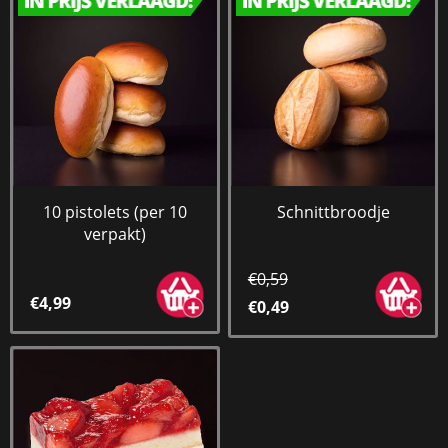
10 pistolets (per 10
Schnittbroodje
verpakt)
€0,59
€4,99
€0,49