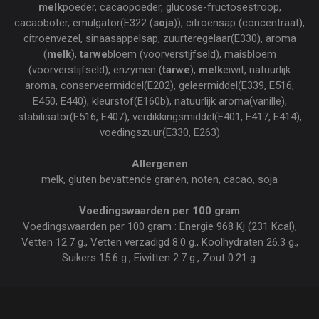
melk
poeder, cacaopoeder, glucose-fructosestroop,
cacaoboter, emulgator(E322 (
soja
)), citroensap (concentraat),
citroenvezel, sinaasappelsap, zuurteregelaar(E330), aroma
(
melk
),
tarwe
bloem (voorverstijfseld), maisbloem
(voorverstijfseld), enzymen (
tarwe
),
melk
eiwit, natuurlijk
aroma, conserveermiddel(E202), geleermiddel(E339, E516,
E450, E440), kleurstof(E160b), natuurlijk aroma(vanille),
stabilisator(E516, E407), verdikkingsmiddel(E401, E417, E414),
voedingszuur(E330, E263)
Allergenen
melk, gluten bevattende granen, noten, cacao, soja
Voedingswaarden per 100 gram
Voedingswaarden per 100 gram : Energie 968 Kj (231 Kcal),
Vetten 12.7 g., Vetten verzadigd 8.0 g., Koolhydraten 26.3 g.,
Suikers 15.6 g., Eiwitten 2.7 g., Zout 0.21 g.