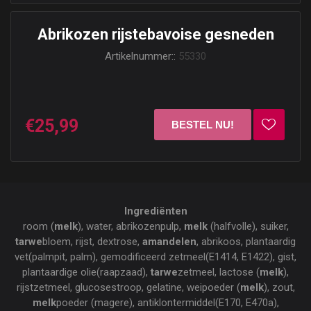
Abrikozen rijstebavoise gesneden
Artikelnummer::
55330
€25,99
Ingrediënten
room (
melk
), water, abrikozenpulp,
melk
(halfvolle), suiker,
tarwe
bloem, rijst, dextrose,
amandelen
, abrikoos, plantaardig
vet(palmpit, palm), gemodificeerd zetmeel(E1414, E1422), gist,
plantaardige olie(raapzaad),
tarwe
zetmeel, lactose (
melk
),
rijstzetmeel, glucosestroop, gelatine, weipoeder (
melk
), zout,
melk
poeder (magere), antiklontermiddel(E170, E470a),