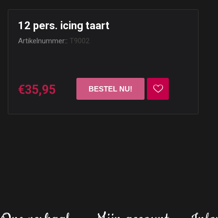
12 pers. icing taart
Artikelnummer::
T9002
€35,95