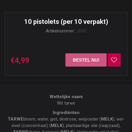
10 pistolets (per 10 verpakt)
Artikelnummer::
2005
€4,99
Wettelijke naam
Wit tarwe
Ingrediënten
TARWE
bloem, water, gist, dextrose, weipoeder (
MELK
), wei-
eiwit (concentraat) (
MELK
), plantaardige olie (raapzaad),