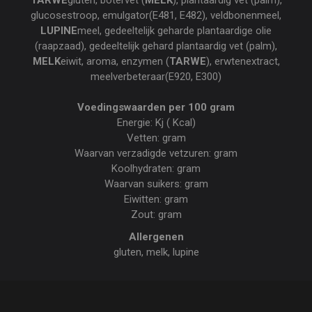
TARWE
gluten, botervet (
MELK
), plantaardig vet (palm),
glucosestroop, emulgator(E481, E482), veldbonenmeel,
LUPINE
meel, gedeeltelijk geharde plantaardige olie
(raapzaad), gedeeltelijk gehard plantaardig vet (palm),
MELK
eiwit, aroma, enzymen (
TARWE
), erwtenextract,
meelverbeteraar(E920, E300)
Voedingswaarden per 100 gram
Energie: Kj ( Kcal)
Vetten: gram
Waarvan verzadigde vetzuren: gram
Koolhydraten: gram
Waarvan suikers: gram
Eiwitten: gram
Zout: gram
Allergenen
gluten, melk, lupine