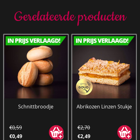
Gerelateerde producten
Schnittbroodje
Abrikozen Linzen Stukje
€0,59
€2,70
€0,49
€2,49