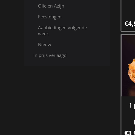
Olie en Azijn
Feestdagen
€4,
Aanbiedingen volgende
week
Nieuw
In prijs verlaagd
1 
€3,