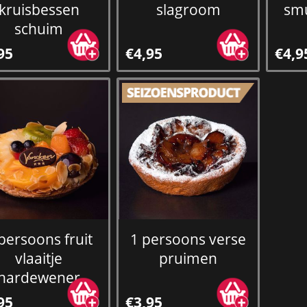
kruisbessen
slagroom
smu
schuim
95
€4,95
€4,9
persoons fruit
1 persoons verse
vlaaitje
pruimen
hardewener
95
€3,95