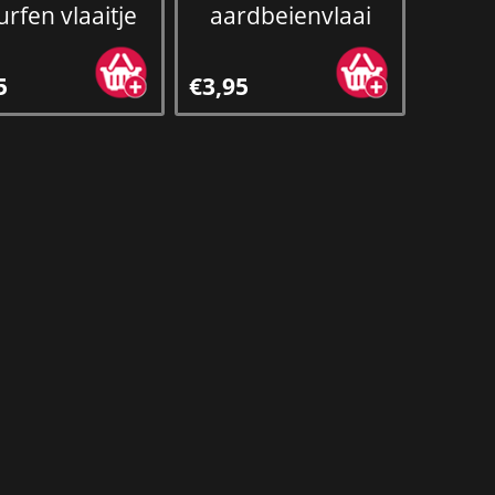
rfen vlaaitje
aardbeienvlaai
5
€3,95