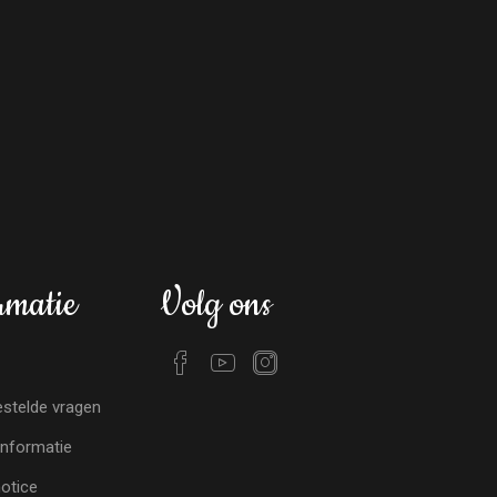
rmatie
Volg ons
stelde vragen
nformatie
notice