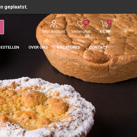
n geplaatst.
0
(0)
Mijn account
Verlanglijst
€0,00
BESTELLEN
OVER ONS
VACATURES
CONTACT