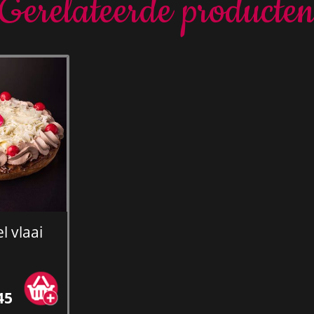
Gerelateerde producte
l vlaai
45