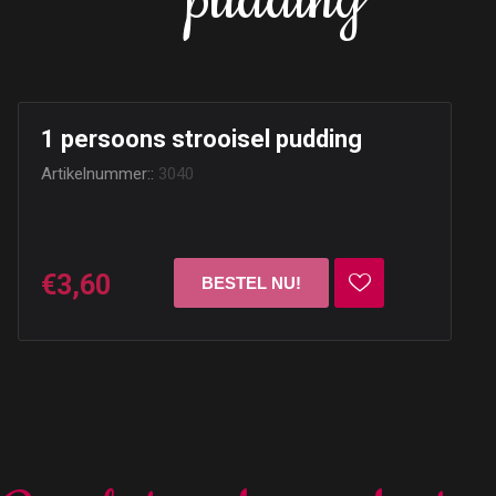
pudding
1 persoons strooisel pudding
Artikelnummer::
3040
€3,60