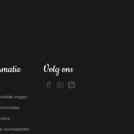
rmatie
Volg ons
stelde vragen
nformatie
notice
e voorwaarden