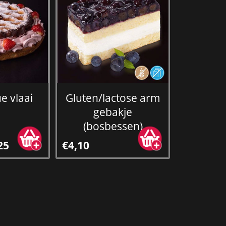
e vlaai
Gluten/lactose arm
gebakje
(bosbessen)
25
€4,10