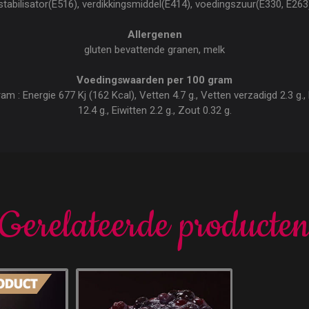
stabilisator(E516), verdikkingsmiddel(E414), voedingszuur(E330, E263
Allergenen
gluten bevattende granen, melk
Voedingswaarden per 100 gram
 : Energie 677 Kj (162 Kcal), Vetten 4.7 g., Vetten verzadigd 2.3 g., 
12.4 g., Eiwitten 2.2 g., Zout 0.32 g.
Gerelateerde producte