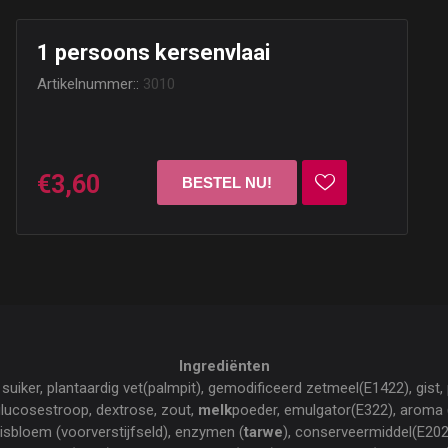
1 persoons kersenvlaai
Artikelnummer::
3010
€3,60
Ingrediënten
suiker, plantaardig vet(palmpit), gemodificeerd zetmeel(E1422), gist, 
 glucosestroop, dextrose, zout,
melk
poeder, emulgator(E322), aroma 
aisbloem (voorverstijfseld), enzymen (
tarwe
), conserveermiddel(E202