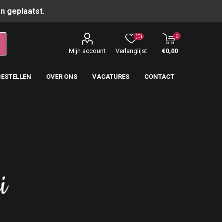
n geplaatst.
0
(0)
Mijn account
Verlanglijst
€0,00
BESTELLEN
OVER ONS
VACATURES
CONTACT
i