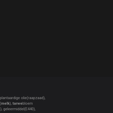
plantaardige olie(raapzaad),
(
melk
),
tarwe
bloem
), geleermiddel(E440),